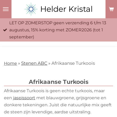
Ga
Helder Kristal
direct
naar
LET OP ZOMERSTOP geen verzending 6 t/m 13
de
augustus, 15% korting met ZOMER2026 (tot 1
hoofdinhoud
september)
Home
»
Stenen ABC
» Afrikaanse Turkoois
Afrikaanse Turkoois
Afrikaanse Turkoois is geen echte turkoois, maar
een
jaspissoort
met blauwgroene, grijsgroene en
donkere tekeningen. Juist die natuurlijke mix geeft
de steen zijn levendige, aardse uitstraling.