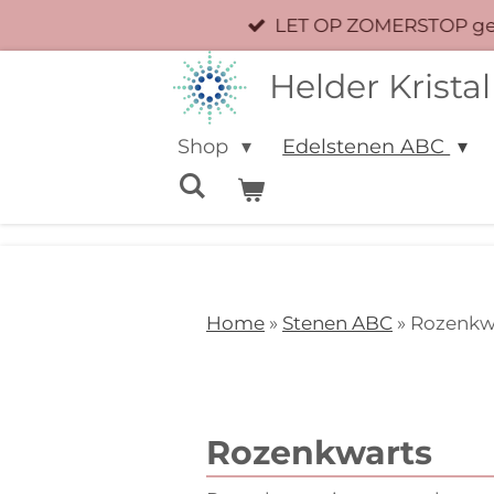
LET OP ZOMERSTOP geen
Ga
direct
Helder Kristal
naar
de
Shop
Edelstenen ABC
hoofdinhoud
Home
»
Stenen ABC
» Rozenkw
Rozenkwarts