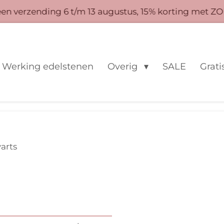
 verzending 6 t/m 13 augustus, 15% korting met ZO
Werking edelstenen
Overig
SALE
Grati
arts