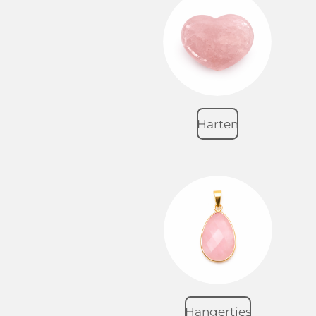
Harten
Hangertjes