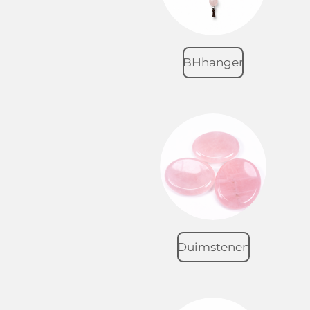
BHhanger
Duimstenen