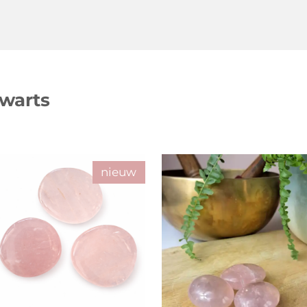
warts
nieuw