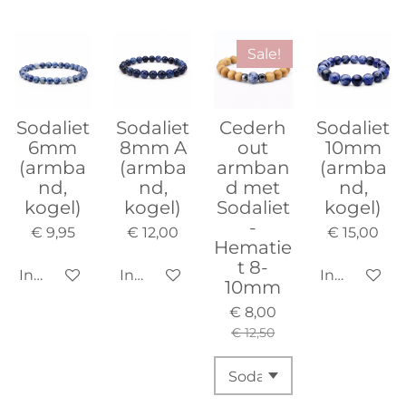
Sale!
Sodaliet
Sodaliet
Cederh
Sodaliet
6mm
8mm A
out
10mm
(armba
(armba
armban
(armba
nd,
nd,
d met
nd,
kogel)
kogel)
Sodaliet
kogel)
-
€ 9,95
€ 12,00
€ 15,00
Hematie
t 8-
In winkelwagen
In winkelwagen
In winkelw
10mm
€ 8,00
€ 12,50