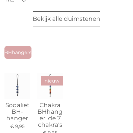
Bekijk alle duimstenen
BHhangers
nieuw
Sodaliet
Chakra
BH-
BHhang
hanger
er, de 7
chakra's
€ 9,95
€ 9,95