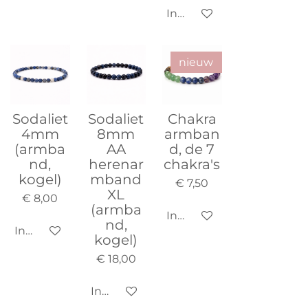
In winkelwagen
nieuw
Sodaliet
Sodaliet
Chakra
4mm
8mm
armban
(armba
AA
d, de 7
nd,
herenar
chakra's
kogel)
mband
€ 7,50
XL
€ 8,00
(armba
In winkelwagen
nd,
In winkelwagen
kogel)
€ 18,00
In winkelwagen