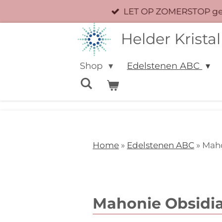
LET OP ZOMERSTOP geen
Ga
direct
Helder Kristal
naar
de
Shop
Edelstenen ABC
hoofdinhoud
Home
»
Edelstenen ABC
» Mah
Mahonie Obsidi