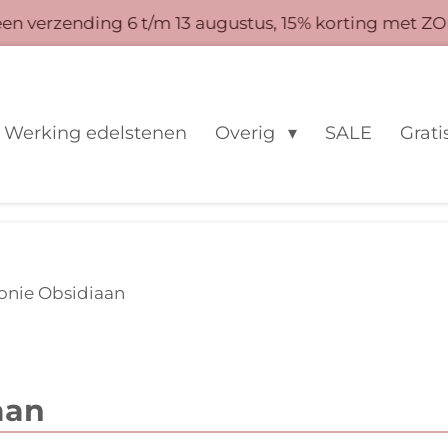
 verzending 6 t/m 13 augustus, 15% korting met ZO
Werking edelstenen
Overig
SALE
Grati
onie Obsidiaan
aan