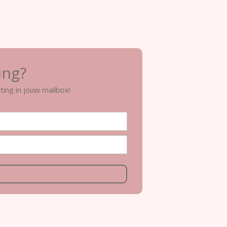
ing?
ting in jouw mailbox!