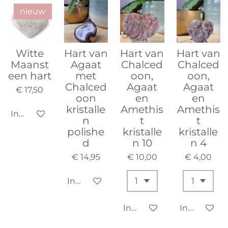
nieuw
Witte
Hart van
Hart van
Hart van
Maanst
Agaat
Chalced
Chalced
een hart
met
oon,
oon,
Chalced
Agaat
Agaat
€ 17,50
oon
en
en
kristalle
Amethis
Amethis
In winkelwagen
n
t
t
polishe
kristalle
kristalle
d
n 10
n 4
€ 14,95
€ 10,00
€ 4,00
In winkelwagen
In winkelwagen
In winkelw