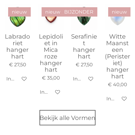
nieuw
nieuw
BIJZONDER
nieuw
Labrado
Lepidoli
Serafinie
Witte
riet
et in
t
Maanst
hanger
Mica
hanger
een
hart
roze
hart
(Perister
hanger
iet)
€ 27,50
€ 27,50
hart
hanger
hart
€ 35,00
In winkelwagen
In winkelwagen
€ 40,00
In winkelwagen
In winkelw
Bekijk alle Vormen