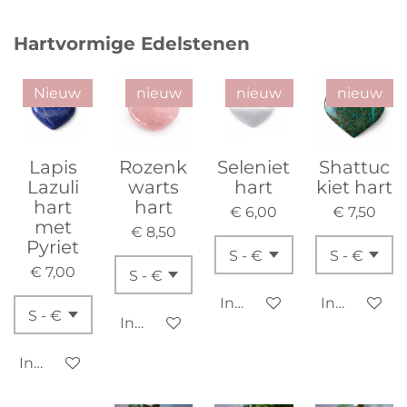
Hartvormige Edelstenen
Nieuw
nieuw
nieuw
nieuw
Lapis
Rozenk
Seleniet
Shattuc
Lazuli
warts
hart
kiet hart
hart
hart
€ 6,00
€ 7,50
met
€ 8,50
Pyriet
€ 7,00
In winkelwagen
In winkelw
In winkelwagen
In winkelwagen