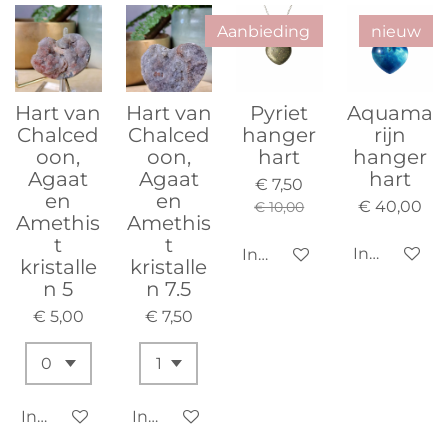
Aanbieding
nieuw
Hart van
Hart van
Pyriet
Aquama
Chalced
Chalced
hanger
rijn
oon,
oon,
hart
hanger
Agaat
Agaat
hart
€ 7,50
en
en
€ 40,00
€ 10,00
Amethis
Amethis
t
t
In winkelw
In winkelwagen
kristalle
kristalle
n 5
n 7.5
€ 5,00
€ 7,50
In winkelwagen
In winkelwagen