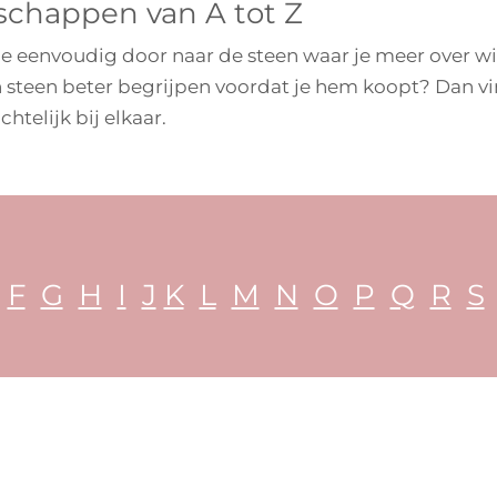
schappen van A tot Z
 je eenvoudig door naar de steen waar je meer over wi
en steen beter begrijpen voordat je hem koopt? Dan vi
htelijk bij elkaar.
F
G
H
I
J
K
L
M
N
O
P
Q
R
S