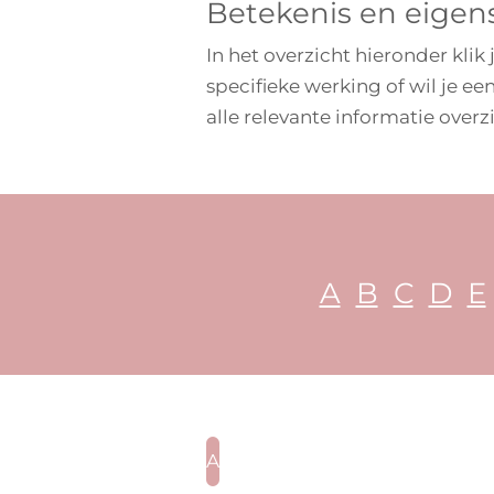
Betekenis en eigen
In het overzicht hieronder klik
specifieke werking of wil je e
alle relevante informatie overzic
A
B
C
D
E
A