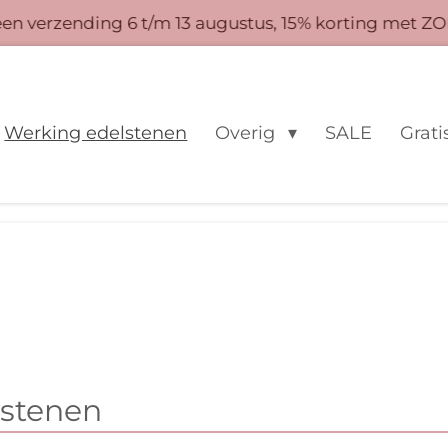
 verzending 6 t/m 13 augustus, 15% korting met ZO
Werking edelstenen
Overig
SALE
Grati
lstenen