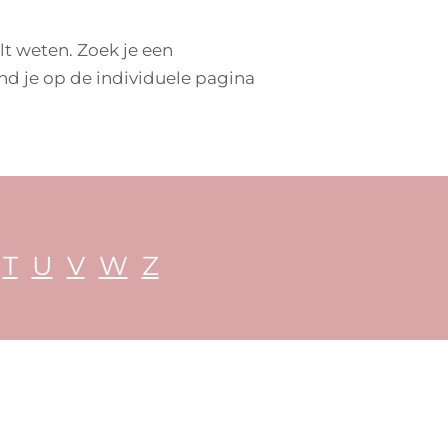
lt weten. Zoek je een
nd je op de individuele pagina
T
U
V
W
Z