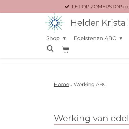
LET OP ZOMERSTOP geen
Ga
direct
Helder Kristal
naar
de
Shop
Edelstenen ABC
hoofdinhoud
Home
»
Werking ABC
Werking van ede