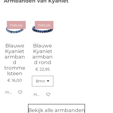
Armbanden van Kyaniet
nieuw
nieuw
Blauwe
Blauwe
Kyaniet
Kyaniet
armban
armban
d
d rond
tromme
€ 22,95
lsteen
€ 16,00
In winkelwagen
Houd mij op de hoogte
Bekijk alle armbanden