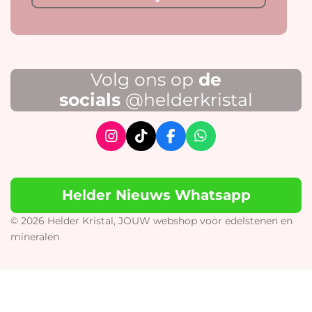
Volg ons op
de
socials
@helderkristal
I
T
F
W
n
i
a
h
s
k
c
a
t
T
e
t
Helder Nieuws Whatsapp
a
o
b
s
g
k
o
A
r
o
p
© 2026 Helder Kristal, JOUW webshop voor edelstenen en
a
k
p
mineralen
m