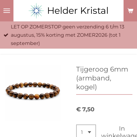
Ga
Helder Kristal
direct
naar
LET OP ZOMERSTOP geen verzending 6 t/m 13
de
augustus, 15% korting met ZOMER2026 (tot 1
hoofdinhoud
september)
Tijgeroog 6mm
(armband,
kogel)
€ 7,50
In
winkelwag