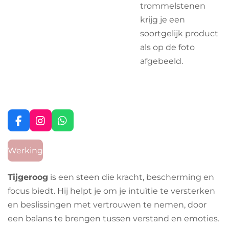
trommelstenen
krijg je een
soortgelijk product
als op de foto
afgebeeld.
F
I
W
a
n
h
c
s
a
Werking
e
t
t
b
a
s
o
g
A
Tijgeroog
is een steen die kracht, bescherming en
o
r
p
focus biedt. Hij helpt je om je intuïtie te versterken
k
a
p
m
en beslissingen met vertrouwen te nemen, door
een balans te brengen tussen verstand en emoties.