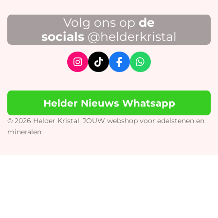
Volg ons op
de
socials
@helderkristal
I
T
F
W
n
i
a
h
s
k
c
a
t
T
e
t
Helder Nieuws Whatsapp
a
o
b
s
g
k
o
A
r
o
p
© 2026 Helder Kristal, JOUW webshop voor edelstenen en
a
k
p
mineralen
m