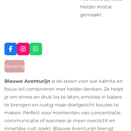
Helder Kristal
gemaakt.
F
I
W
a
n
h
c
s
a
Werking
e
t
t
b
a
s
o
g
A
Blauwe Aventurijn
is de steen voor wie kalmte en
o
r
p
focus wil combineren met helder denken. Ze helpt
k
a
p
m
je om stress en druk los te laten, emoties in balans
te brengen en rustig maar doelgericht keuzes te
maken. Perfect voor momenten van concentratie,
communicatie of wanneer je meer overzicht en
innerlijke rust zoekt. Blauwe Aventurijn brengt