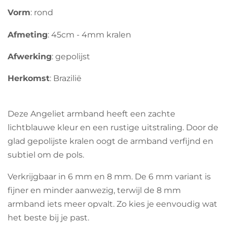
e
Vorm
: rond
r
Afmeting
: 45cm - 4mm kralen
r
e
Afwerking
: gepolijst
n
Herkomst
: Brazilië
Deze Angeliet armband heeft een zachte
lichtblauwe kleur en een rustige uitstraling. Door de
glad gepolijste kralen oogt de armband verfijnd en
subtiel om de pols.
Verkrijgbaar in 6 mm en 8 mm. De 6 mm variant is
fijner en minder aanwezig, terwijl de 8 mm
armband iets meer opvalt. Zo kies je eenvoudig wat
het beste bij je past.