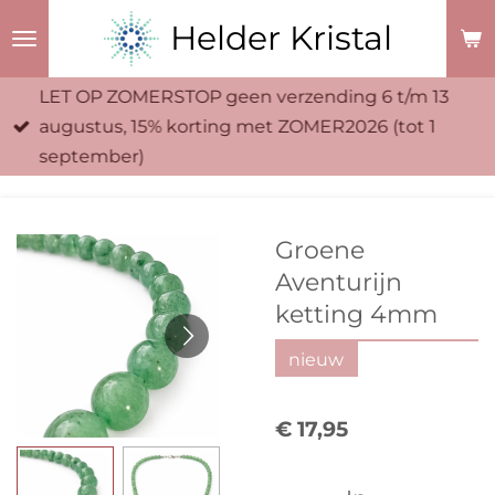
Ga
Helder Kristal
direct
naar
LET OP ZOMERSTOP geen verzending 6 t/m 13
de
augustus, 15% korting met ZOMER2026 (tot 1
hoofdinhoud
september)
Groene
Aventurijn
ketting 4mm
nieuw
€ 17,95