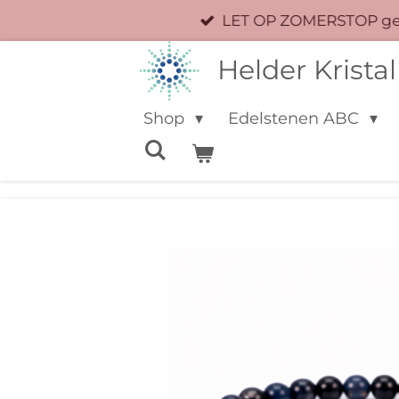
LET OP ZOMERSTOP geen
Ga
direct
Helder Kristal
naar
de
Shop
Edelstenen ABC
hoofdinhoud