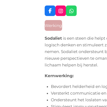
F
I
W
a
n
h
c
s
a
Werking
e
t
t
b
a
s
o
g
A
Sodaliet
is een steen die help
o
r
p
logisch denken en stimuleert z
k
a
p
m
nemen. Sodaliet ondersteunt b
nieuwe perspectieven te omar
lichaam helpen bij herstel.
Kernwerking:
Bevordert helderheid en lo
Versterkt communicatie en
Ondersteunt het loslaten v
Stimuleert immuunsysteem 