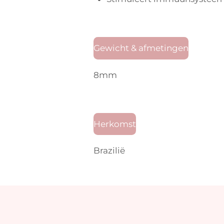
Gewicht & afmetingen
8mm
Herkomst
Brazilië