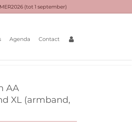
MER2026 (tot 1 september)
s
Agenda
Contact
m AA
d XL (armband,