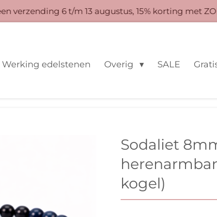
 verzending 6 t/m 13 augustus, 15% korting met ZO
Werking edelstenen
Overig
SALE
Grati
Sodaliet 8m
herenarmban
kogel)