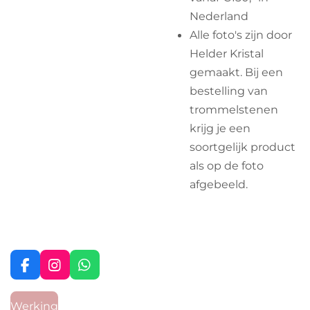
Nederland
Alle foto's zijn door
Helder Kristal
gemaakt. Bij een
bestelling van
trommelstenen
krijg je een
soortgelijk product
als op de foto
afgebeeld.
F
I
W
a
n
h
c
s
a
Werking
e
t
t