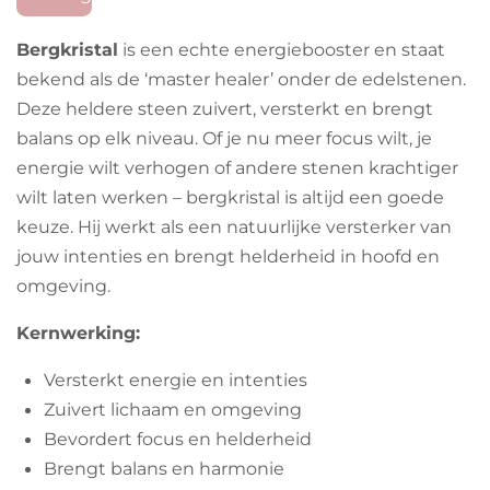
b
a
s
o
g
A
Bergkristal
is een echte energiebooster en staat
o
r
p
bekend als de ‘master healer’ onder de edelstenen.
k
a
p
m
Deze heldere steen zuivert, versterkt en brengt
balans op elk niveau. Of je nu meer focus wilt, je
energie wilt verhogen of andere stenen krachtiger
wilt laten werken – bergkristal is altijd een goede
keuze. Hij werkt als een natuurlijke versterker van
jouw intenties en brengt helderheid in hoofd en
omgeving.
Kernwerking:
Versterkt energie en intenties
Zuivert lichaam en omgeving
Bevordert focus en helderheid
Brengt balans en harmonie