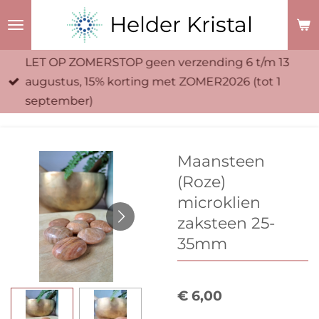
Ga
Helder Kristal
direct
naar
LET OP ZOMERSTOP geen verzending 6 t/m 13
de
augustus, 15% korting met ZOMER2026 (tot 1
hoofdinhoud
september)
Maansteen
(Roze)
microklien
zaksteen 25-
35mm
€ 6,00