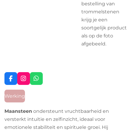
bestelling van
trommelstenen
krijg je een
soortgelijk product
als op de foto
afgebeeld.
F
I
W
a
n
h
c
s
a
Werking
e
t
t
b
a
s
o
g
A
Maansteen
ondersteunt vruchtbaarheid en
o
r
p
versterkt intuïtie en zelfinzicht, ideaal voor
k
a
p
m
emotionele stabiliteit en spirituele groei. Hij