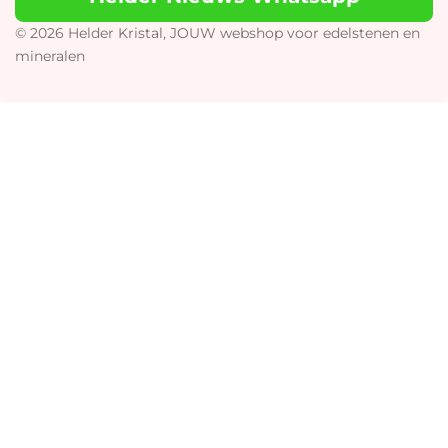
g
k
o
A
r
o
p
© 2026 Helder Kristal, JOUW webshop voor edelstenen en
a
k
p
mineralen
m