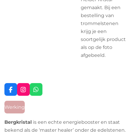
gemaakt. Bij een
bestelling van
trommelstenen
krijg je een
soortgelijk product
als op de foto
afgebeeld.
F
I
W
a
n
h
c
s
a
Werking
e
t
t
b
a
s
o
g
A
Bergkristal
is een echte energiebooster en staat
o
r
p
bekend als de ‘master healer’ onder de edelstenen.
k
a
p