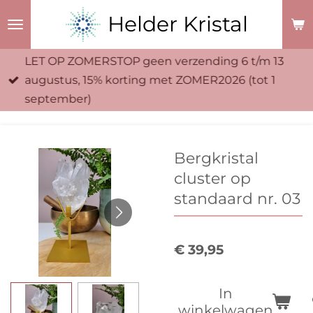
Ga
Helder Kristal
direct
naar
LET OP ZOMERSTOP geen verzending 6 t/m 13
de
augustus, 15% korting met ZOMER2026 (tot 1
hoofdinhoud
september)
Bergkristal
cluster op
standaard nr. 03
€ 39,95
In
winkelwagen