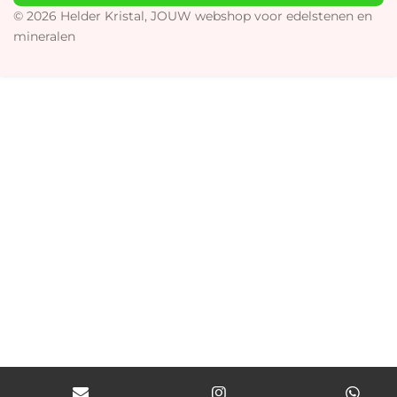
r
o
p
© 2026 Helder Kristal, JOUW webshop voor edelstenen en
a
k
p
mineralen
m