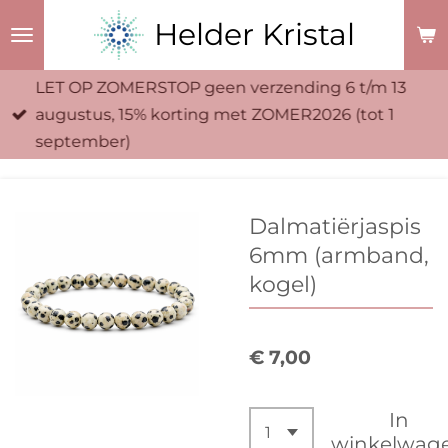
Ga
Helder Kristal
direct
naar
LET OP ZOMERSTOP geen verzending 6 t/m 13
de
augustus, 15% korting met ZOMER2026 (tot 1
hoofdinhoud
september)
Dalmatiërjaspis
6mm (armband,
kogel)
€ 7,00
In
winkelwag