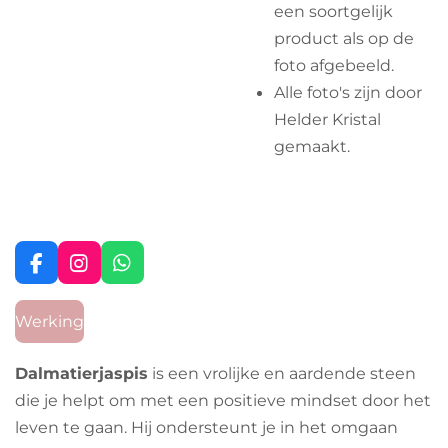
een soortgelijk
product als op de
foto afgebeeld.
Alle foto's zijn door
Helder Kristal
gemaakt.
F
I
W
a
n
h
c
s
a
Werking
e
t
t
b
a
s
o
g
A
Dalmatierjaspis
is een vrolijke en aardende steen
o
r
p
die je helpt om met een positieve mindset door het
k
a
p
m
leven te gaan. Hij ondersteunt je in het omgaan