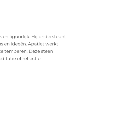
k en figuurlijk. Hij ondersteunt
ns en ideeën. Apatiet werkt
 te temperen. Deze steen
itatie of reflectie.