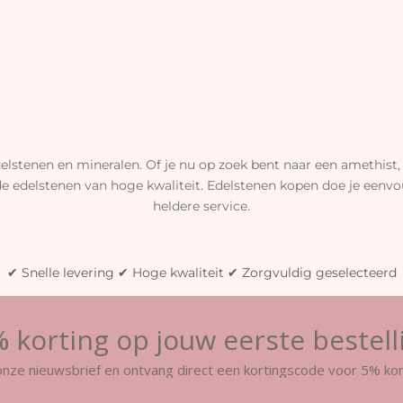
elstenen en mineralen. Of je nu op zoek bent naar een amethist, 
de edelstenen van hoge kwaliteit. Edelstenen kopen doe je eenvou
heldere service.
✔ Snelle levering ✔ Hoge kwaliteit ✔ Zorgvuldig geselecteerd
 korting op jouw eerste bestell
r onze nieuwsbrief en ontvang direct een kortingscode voor 5% kor