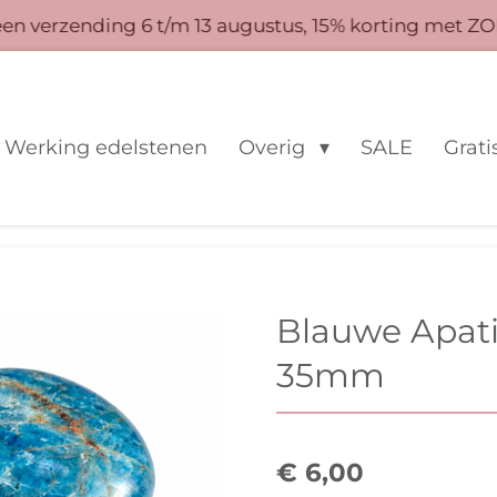
 verzending 6 t/m 13 augustus, 15% korting met ZO
Werking edelstenen
Overig
SALE
Grati
Blauwe Apati
35mm
€ 6,00