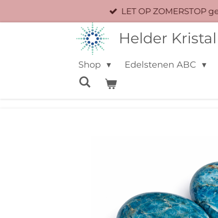
LET OP ZOMERSTOP geen
Ga
direct
Helder Kristal
naar
de
Shop
Edelstenen ABC
hoofdinhoud