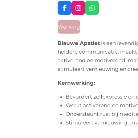
F
I
W
a
n
h
c
s
a
Werking
e
t
t
b
a
s
o
g
A
Blauwe Apatiet
is een levendi
o
r
p
heldere communicatie, maakt je
k
a
p
m
activerend en motiverend, maar
stimuleert vernieuwing en creat
Kernwerking:
Bevordert zelfexpressie e
Werkt activerend en motiv
Ondersteunt rust bij medita
Stimuleert vernieuwing en 