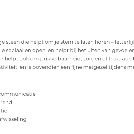
ge steen die helpt om je stem te laten horen – letterlij
 sociaal en open, en helpt bij het uiten van gevoele
 helpt ook om prikkelbaarheid, zorgen of frustratie
iviteit, en is bovendien een fijne metgezel tijdens med
n communicatie
erend
tie
afwisseling