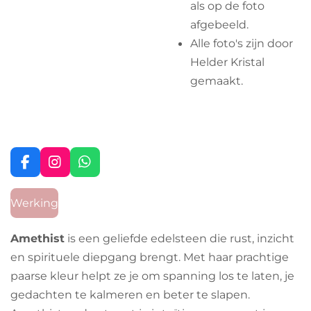
als op de foto
afgebeeld.
Alle foto's zijn door
Helder Kristal
gemaakt.
F
I
W
a
n
h
c
s
a
Werking
e
t
t
b
a
s
o
g
A
Amethist
is een geliefde edelsteen die rust, inzicht
o
r
p
en spirituele diepgang brengt. Met haar prachtige
k
a
p
m
paarse kleur helpt ze je om spanning los te laten, je
gedachten te kalmeren en beter te slapen.