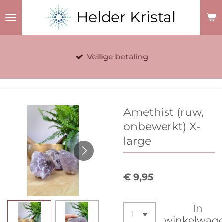
Ga
Helder Kristal
direct
naar
de
Veilige betaling
hoofdinhoud
Amethist (ruw,
onbewerkt) X-
large
€ 9,95
In
winkelwag