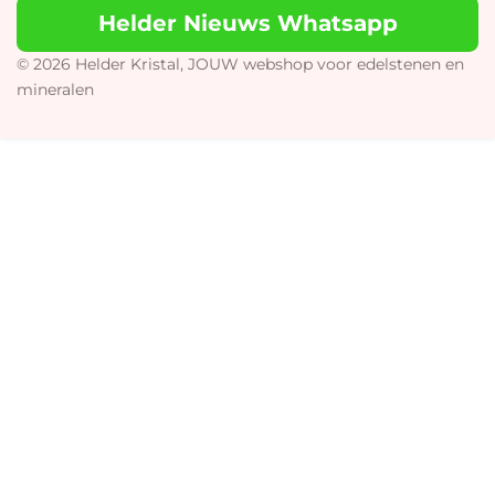
t
T
e
t
Helder Nieuws Whatsapp
a
o
b
s
g
k
o
A
r
o
p
© 2026 Helder Kristal, JOUW webshop voor edelstenen en
a
k
p
mineralen
m