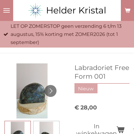
Ga
Helder Kristal
direct
naar
LET OP ZOMERSTOP geen verzending 6 t/m 13
de
augustus, 15% korting met ZOMER2026 (tot 1
hoofdinhoud
september)
Labradoriet Free
Form 001
Nieuw
€ 28,00
In
winkelwagen