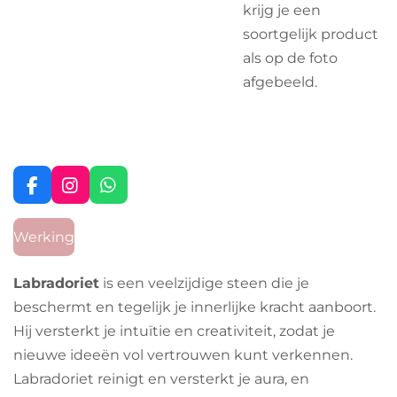
krijg je een
soortgelijk product
als op de foto
afgebeeld.
F
I
W
a
n
h
c
s
a
Werking
e
t
t
b
a
s
o
g
A
Labradoriet
is een veelzijdige steen die je
o
r
p
beschermt en tegelijk je innerlijke kracht aanboort.
k
a
p
m
Hij versterkt je intuïtie en creativiteit, zodat je
nieuwe ideeën vol vertrouwen kunt verkennen.
Labradoriet reinigt en versterkt je aura, en