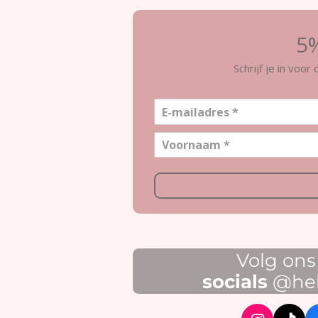
5%
Schrijf je in voo
Volg on
socials
@held