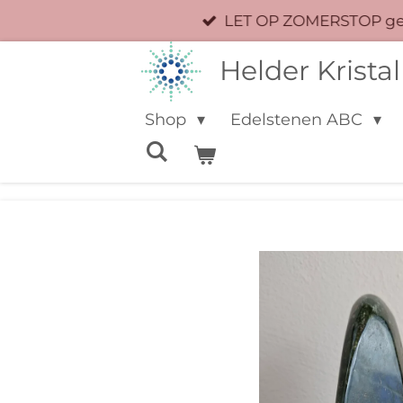
LET OP ZOMERSTOP geen
Ga
direct
Helder Kristal
naar
de
Shop
Edelstenen ABC
hoofdinhoud