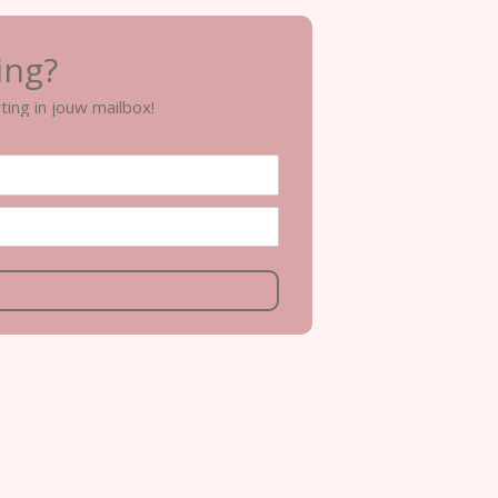
ing?
ting in jouw mailbox!