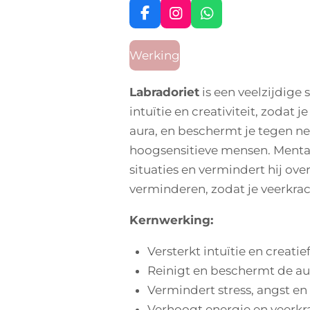
F
I
W
a
n
h
c
s
a
Werking
e
t
t
b
a
s
o
g
A
Labradoriet
is een veelzijdige 
o
r
p
intuïtie en creativiteit, zodat
k
a
p
m
aura, en beschermt je tegen neg
hoogsensitieve mensen. Mentaal
situaties en vermindert hij ove
verminderen, zodat je veerkrac
Kernwerking:
Versterkt intuïtie en creati
Reinigt en beschermt de au
Vermindert stress, angst en
Verhoogt energie en veerkr