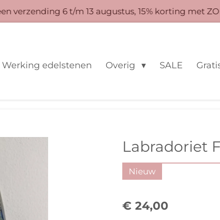
 verzending 6 t/m 13 augustus, 15% korting met ZO
Werking edelstenen
Overig
SALE
Grati
Labradoriet 
Nieuw
€ 24,00