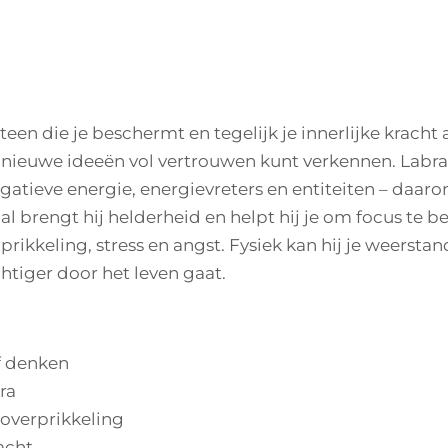
steen die je beschermt en tegelijk je innerlijke kracht 
 je nieuwe ideeën vol vertrouwen kunt verkennen. Labrad
atieve energie, energievreters en entiteiten – daarom
 brengt hij helderheid en helpt hij je om focus te be
rprikkeling, stress en angst. Fysiek kan hij je weers
htiger door het leven gaat.
ef denken
ra
 overprikkeling
acht