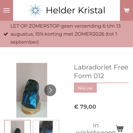
Ga
Helder Kristal
direct
naar
LET OP ZOMERSTOP geen verzending 6 t/m 13
de
augustus, 15% korting met ZOMER2026 (tot 1
hoofdinhoud
september)
Labradoriet Free
Form 012
Nieuw
€ 79,00
In
winkelwagen