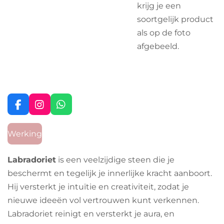
krijg je een
soortgelijk product
als op de foto
afgebeeld.
F
I
W
a
n
h
c
s
a
Werking
e
t
t
b
a
s
o
g
A
Labradoriet
is een veelzijdige steen die je
o
r
p
beschermt en tegelijk je innerlijke kracht aanboort.
k
a
p
m
Hij versterkt je intuïtie en creativiteit, zodat je
nieuwe ideeën vol vertrouwen kunt verkennen.
Labradoriet reinigt en versterkt je aura, en