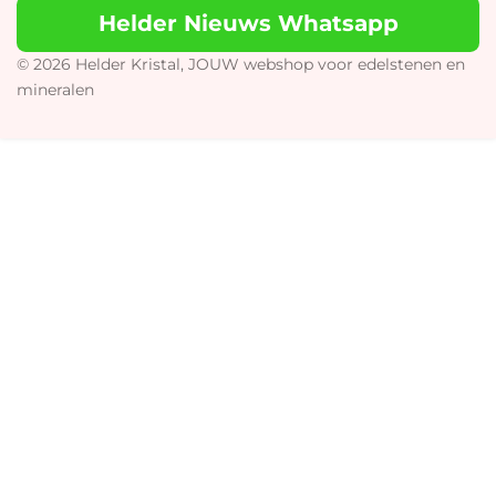
t
T
e
t
Helder Nieuws Whatsapp
a
o
b
s
g
k
o
A
r
o
p
© 2026 Helder Kristal, JOUW webshop voor edelstenen en
a
k
p
mineralen
m