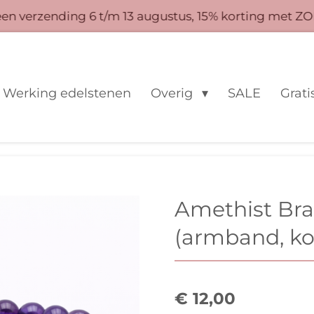
 verzending 6 t/m 13 augustus, 15% korting met ZO
Werking edelstenen
Overig
SALE
Grati
Amethist Br
(armband, ko
€ 12,00