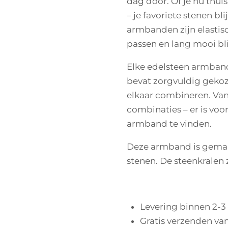
dag door. Of je nu thui
– je favoriete stenen bli
armbanden zijn elastis
passen en lang mooi bli
Elke edelsteen armban
bevat zorgvuldig gekoz
elkaar combineren. Van 
combinaties – er is voor
armband te vinden.
Deze armband is gemaa
stenen. De steenkralen z
Levering binnen 2-3
Gratis verzenden van