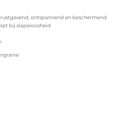
t rustgevend, ontspannend en beschermend
lpt bij slapeloosheid
n
migraine