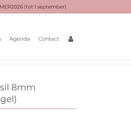
MER2026 (tot 1 september)
s
Agenda
Contact
asil 8mm
gel)