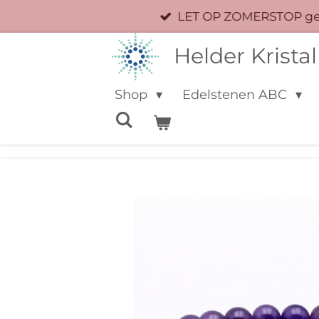
LET OP ZOMERSTOP geen
Ga
direct
Helder Kristal
naar
de
Shop
Edelstenen ABC
hoofdinhoud