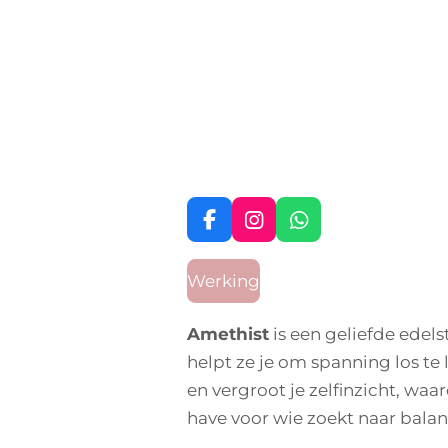
F
I
W
a
n
h
c
s
a
Werking
e
t
t
b
a
s
o
g
A
Amethist
is een geliefde edels
o
r
p
helpt ze je om spanning los te 
k
a
p
m
en vergroot je zelfinzicht, waar
have voor wie zoekt naar balans