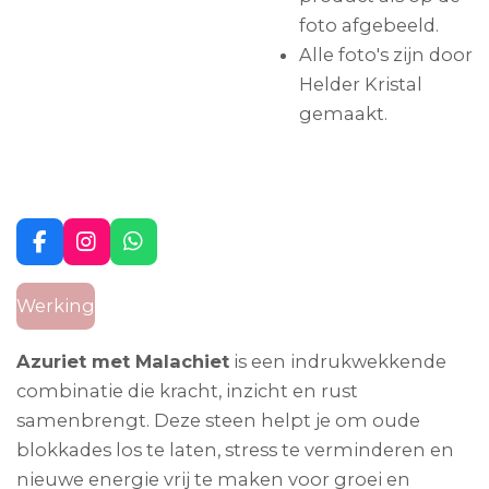
foto afgebeeld.
Alle foto's zijn door
Helder Kristal
gemaakt.
F
I
W
a
n
h
c
s
a
Werking
e
t
t
b
a
s
o
g
A
Azuriet met Malachiet
is een indrukwekkende
o
r
p
combinatie die kracht, inzicht en rust
k
a
p
m
samenbrengt. Deze steen helpt je om oude
blokkades los te laten, stress te verminderen en
nieuwe energie vrij te maken voor groei en