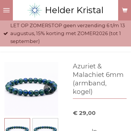
Ga
Helder Kristal
direct
naar
LET OP ZOMERSTOP geen verzending 6 t/m 13
de
augustus, 15% korting met ZOMER2026 (tot 1
hoofdinhoud
september)
Azuriet &
Malachiet 6mm
(armband,
kogel)
€ 29,00