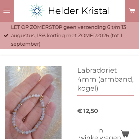
Ga
Helder Kristal
direct
naar
LET OP ZOMERSTOP geen verzending 6 t/m 13
de
augustus, 15% korting met ZOMER2026 (tot 1
hoofdinhoud
september)
Labradoriet
4mm (armband,
kogel)
€ 12,50
In
winkelwagen