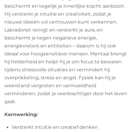
o
r
p
beschermt en tegelijk je innerlijke kracht aanboort.
k
a
p
m
Hij versterkt je intuïtie en creativiteit, zodat je
nieuwe ideeën vol vertrouwen kunt verkennen.
Labradoriet reinigt en versterkt je aura, en
beschermt je tegen negatieve energie,
energievreters en entiteiten – daarom is hij ook
ideaal voor hoogsensitieve mensen. Mentaal brengt
hij helderheid en helpt hij je om focus te bewaren
tijdens stressvolle situaties en vermindert hij
overprikkeling, stress en angst. Fysiek kan hij je
weerstand vergroten en vermoeidheid
verminderen, zodat je veerkrachtiger door het leven
gaat.
Kernwerking:
Versterkt intuïtie en creatief denken