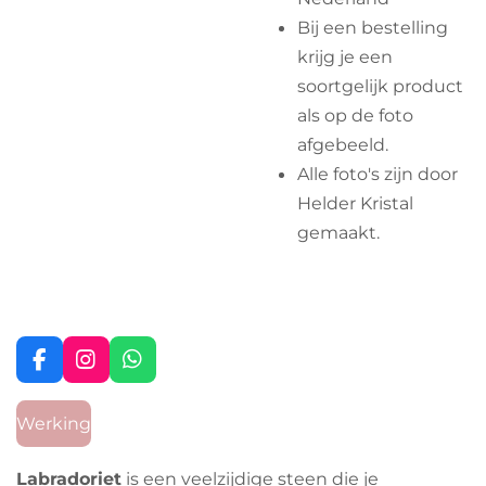
Bij een bestelling
krijg je een
soortgelijk product
als op de foto
afgebeeld.
Alle foto's zijn door
Helder Kristal
gemaakt.
F
I
W
a
n
h
c
s
a
Werking
e
t
t
b
a
s
o
g
A
Labradoriet
is een veelzijdige steen die je