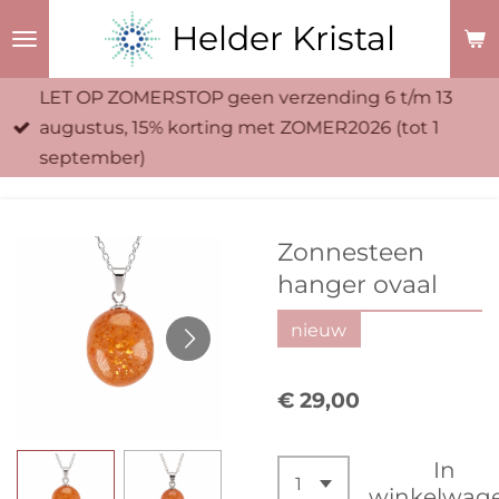
Ga
Helder Kristal
direct
naar
LET OP ZOMERSTOP geen verzending 6 t/m 13
de
augustus, 15% korting met ZOMER2026 (tot 1
hoofdinhoud
september)
Zonnesteen
hanger ovaal
nieuw
€ 29,00
In
winkelwag