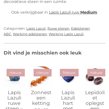
decoratieve steen in een ruimte.
Ook verkrijgbaar in
Lapis Lazuli ruw
Medium
.
Categorieën:
Lapis Lazuli
,
Ruwe stenen
,
Edelstenen
ABC
,
Werking edelstenen
,
Werking Lapis Lazuli
.
Dit vind je misschien ook leuk
nieuw
nieuw
Nieuw
nieuw
Lapis
Zonnest
Lapis
Lepidoli
Lazuli
een
Lazuli
et
ruwe
ketting
hart
oplegst
steen –
met
een