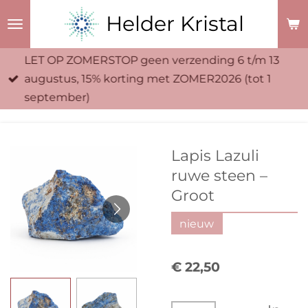
Ga
Helder Kristal
direct
naar
LET OP ZOMERSTOP geen verzending 6 t/m 13
de
augustus, 15% korting met ZOMER2026 (tot 1
hoofdinhoud
september)
Lapis Lazuli
ruwe steen –
Groot
nieuw
€ 22,50