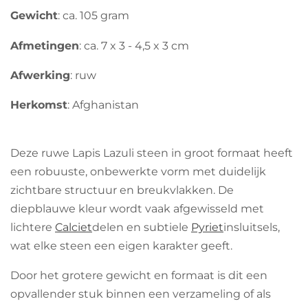
e
Gewicht
: ca. 105 gram
r
Afmetingen
: ca. 7 x 3 - 4,5 x 3 cm
r
e
Afwerking
: ruw
n
Herkomst
: Afghanistan
Deze ruwe Lapis Lazuli steen in groot formaat heeft
een robuuste, onbewerkte vorm met duidelijk
zichtbare structuur en breukvlakken. De
diepblauwe kleur wordt vaak afgewisseld met
lichtere
Calciet
delen en subtiele
Pyriet
insluitsels,
wat elke steen een eigen karakter geeft.
Door het grotere gewicht en formaat is dit een
opvallender stuk binnen een verzameling of als