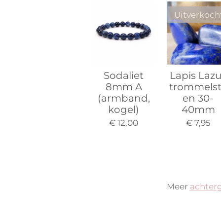
Uitverkoch
Sodaliet
Lapis Lazu
8mm A
trommels
(armband,
en 30-
kogel)
40mm
€ 12,00
€ 7,95
Meer
achter