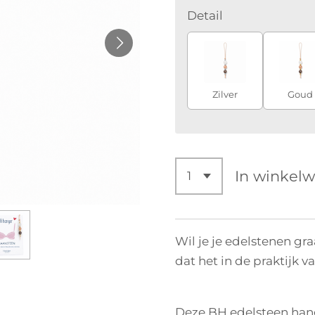
Detail
Zilver
Goud
In winkel
Wil je je edelstenen gr
dat het in de praktijk 
Deze BH edelsteen hang