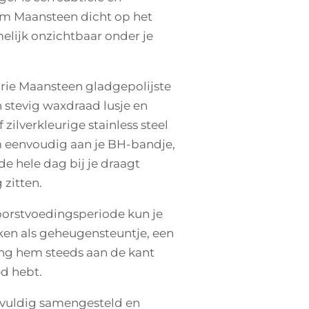
m Maansteen dicht op het
elijk onzichtbaar onder je
drie Maansteen gladgepolijste
 stevig waxdraad lusje en
zilverkleurige stainless steel
’m eenvoudig aan je BH-bandje,
de hele dag bij je draagt
 zitten.
borstvoedingsperiode kun je
en als geheugensteuntje, een
ang hem steeds aan de kant
ed hebt.
gvuldig samengesteld en