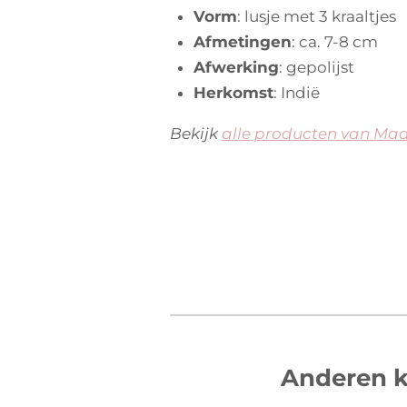
e
Vorm
: lusje met 3 kraaltjes
r
Afmetingen
: ca. 7-8 cm
r
Afwerking
: gepolijst
e
Herkomst
: Indië
n
Bekijk
alle producten van Ma
Anderen k