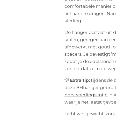
comfortabele manier o
lichaam te dragen. Nam
kleding.
De hanger bestaat uit 
kralen, geregen aan een
afgewerkt met goud- of 
spacers. Je bevestigt 
zodat je de edelstenen 
zonder dat ze in de weg
💡
Extra tip:
tijdens de 
deze BHhanger gebruik
borstvoedingslintje
: h
waar je het laatst gevo
Licht van gewicht, zor