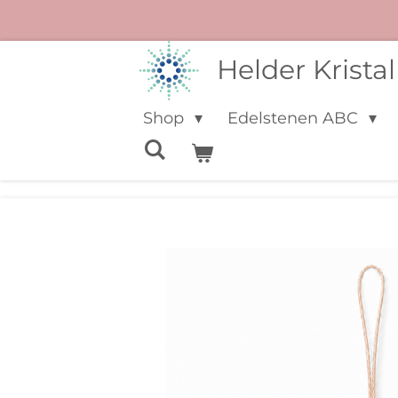
Ga
direct
Helder Kristal
naar
de
Shop
Edelstenen ABC
hoofdinhoud