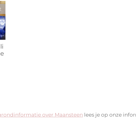
t
li
te
grondinformatie over
Maansteen
lees je op onze info