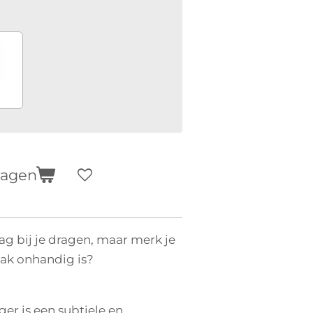
wagen
aag bij je dragen, maar merk je
vaak onhandig is?
er is een subtiele en