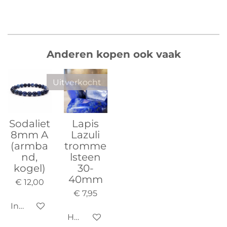
Anderen kopen ook vaak
Uitverkocht
Sodaliet
Lapis
8mm A
Lazuli
(armba
tromme
nd,
lsteen
kogel)
30-
40mm
€ 12,00
€ 7,95
In winkelwagen
Houd mij op de hoogte