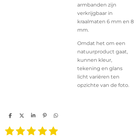
armbanden zijn
verkrijgbaar in
kraalmaten 6 mm en 8
mm.
Omdat het om een
natuurproduct gaat,
kunnen kleur,
tekening en glans
licht variëren ten
opzichte van de foto.
D
D
S
P
D
e
e
h
i
e
1
2
3
4
5
l
e
a
n
l
S
R
e
l
r
n
e
t
a
n
e
e
n