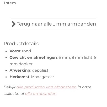
s
s
s
s
s
e
1 stem
n
t
t
t
t
t
t
m
m
i
e
e
e
e
e
e
n
n
r
r
r
r
r
Terug naar alle .. mm armbanden
g
r
r
r
r
:
e
e
e
e
5
Productdetails
s
n
n
n
n
Vorm
: rond
t
Gewicht en afmetingen
: 6 mm, 8 mm licht, 8
e
mm donker
r
Afwerking
: gepolijst
r
Herkomst
: Madagascar
e
n
Bekijk
alle producten van Maansteen
in onze
collectie
of
alle armbanden
.