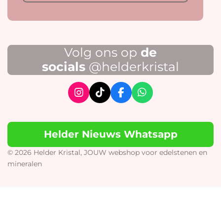
Volg ons op
de
socials
@helderkristal
I
T
F
W
n
i
a
h
s
k
c
a
t
T
e
t
Helder Nieuws Whatsapp
a
o
b
s
g
k
o
A
r
o
p
© 2026 Helder Kristal, JOUW webshop voor edelstenen en
a
k
p
mineralen
m