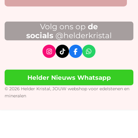
Volg ons op
de
socials
@helderkristal
I
T
F
W
n
i
a
h
s
k
c
a
t
T
e
t
Helder Nieuws Whatsapp
a
o
b
s
g
k
o
A
r
o
p
© 2026 Helder Kristal, JOUW webshop voor edelstenen en
a
k
p
mineralen
m