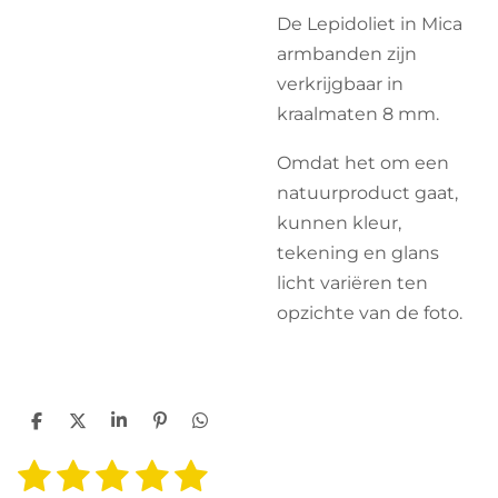
De Lepidoliet in Mica
armbanden zijn
verkrijgbaar in
kraalmaten 8 mm.
Omdat het om een
natuurproduct gaat,
kunnen kleur,
tekening en glans
licht variëren ten
opzichte van de foto.
D
D
S
P
D
e
e
h
i
e
1
2
3
4
5
l
e
a
n
l
S
R
e
l
r
n
e
t