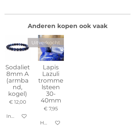
Anderen kopen ook vaak
Uitverkocht
Sodaliet
Lapis
8mm A
Lazuli
(armba
tromme
nd,
lsteen
kogel)
30-
40mm
€ 12,00
€ 7,95
In winkelwagen
Houd mij op de hoogte