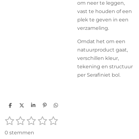
om neer te leggen,
vast te houden of een
plek te geven in een
verzameling.
Omdat het om een
natuurproduct gaat,
verschillen kleur,
tekening en structuur
per Serafiniet bol.
D
D
S
P
D
e
e
h
i
e
1
2
3
4
5
l
e
a
n
l
S
R
e
l
r
n
e
t
s
s
s
s
s
a
n
e
e
n
e
0 stemmen
n
t
m