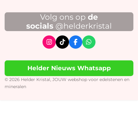
Volg ons op
de
socials
@helderkristal
I
T
F
W
n
i
a
h
s
k
c
a
t
T
e
t
Helder Nieuws Whatsapp
a
o
b
s
g
k
o
A
r
o
p
© 2026 Helder Kristal, JOUW webshop voor edelstenen en
a
k
p
mineralen
m