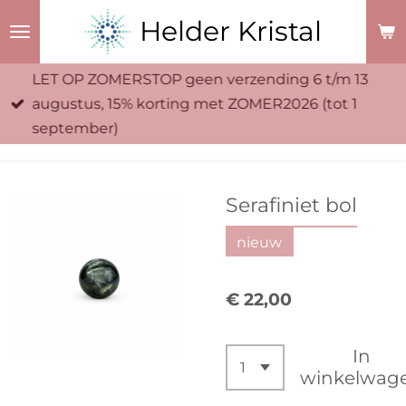
Ga
Helder Kristal
direct
naar
LET OP ZOMERSTOP geen verzending 6 t/m 13
de
augustus, 15% korting met ZOMER2026 (tot 1
hoofdinhoud
september)
Serafiniet bol
nieuw
€ 22,00
In
winkelwag