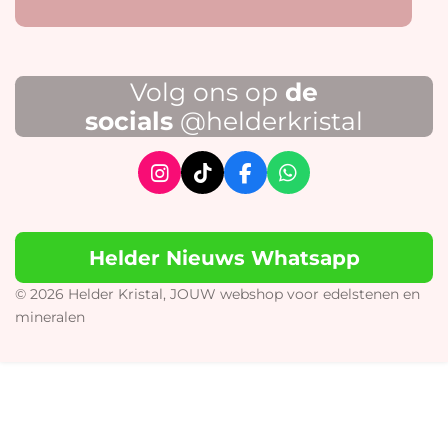
Volg ons op
de
socials
@helderkristal
I
T
F
W
n
i
a
h
s
k
c
a
t
T
e
t
Helder Nieuws Whatsapp
a
o
b
s
g
k
o
A
r
o
p
© 2026 Helder Kristal, JOUW webshop voor edelstenen en
a
k
p
mineralen
m