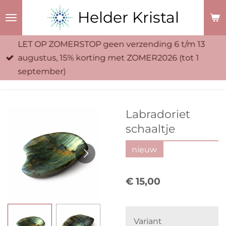
Ga
Helder Kristal
direct
naar
LET OP ZOMERSTOP geen verzending 6 t/m 13
de
augustus, 15% korting met ZOMER2026 (tot 1
hoofdinhoud
september)
Labradoriet
schaaltje
nieuw
€ 15,00
Variant