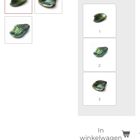
1
2
3
In
winkelwagen