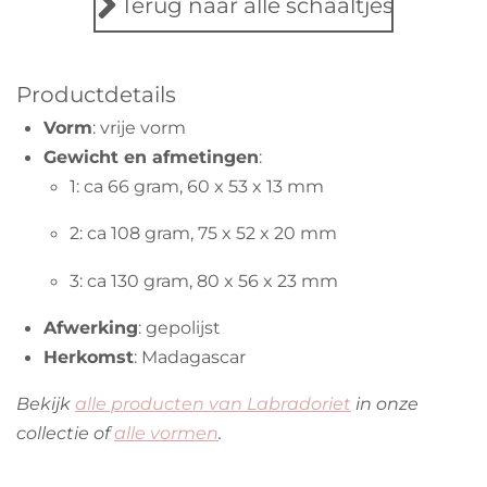
r
r
r
r
r
Terug naar alle schaaltjes
g
r
r
r
r
:
e
e
e
e
0
Productdetails
s
n
n
n
n
Vorm
: vrije vorm
t
Gewicht en afmetingen
:
e
1: ca 66 gram, 60 x 53 x 13 mm
r
r
2: ca 108 gram, 75 x 52 x 20 mm
e
n
3: ca 130 gram, 80 x 56 x 23 mm
Afwerking
: gepolijst
Herkomst
: Madagascar
Bekijk
alle producten van Labradoriet
in onze
collectie of
alle vormen
.