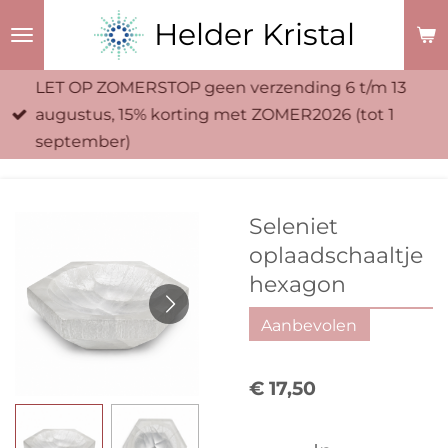
Ga
Helder Kristal
direct
naar
LET OP ZOMERSTOP geen verzending 6 t/m 13
de
augustus, 15% korting met ZOMER2026 (tot 1
hoofdinhoud
september)
Seleniet
oplaadschaaltje
hexagon
Aanbevolen
€ 17,50