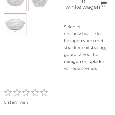
In
winkelwagen
Seleniet
oplaadschaaltje in
hexagon vorm met
strakkere uitstraling,
gebruikt voor het
reinigen en opladen
van edelstenen.
1
2
3
4
5
S
R
t
s
s
s
s
s
a
e
0 stemmen
t
t
t
t
t
t
m
m
i