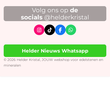
Volg ons op
de
socials
@helderkristal
I
T
F
W
n
i
a
h
s
k
c
a
t
T
e
t
Helder Nieuws Whatsapp
a
o
b
s
g
k
o
A
r
o
p
© 2026 Helder Kristal, JOUW webshop voor edelstenen en
a
k
p
mineralen
m