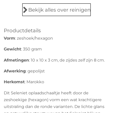
e
e
e
e
e
e
n
n
r
r
r
r
r
Bekijk alles over reinigen
g
r
r
r
r
:
e
e
e
e
0
Productdetails
s
n
n
n
n
Vorm
: zeshoek/hexagon
t
e
Gewicht
: 350 gram
r
r
Afmetingen
: 10 x 10 x 3 cm, de zijdes zelf zijn 8 cm.
e
Afwerking
: gepolijst
n
Herkomst
: Marokko
Dit Seleniet oplaadschaaltje heeft door de
zeshoekige (hexagon) vorm een wat krachtigere
uitstraling dan de ronde varianten. De lichte glans