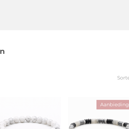
en
Sort
Aanbieding