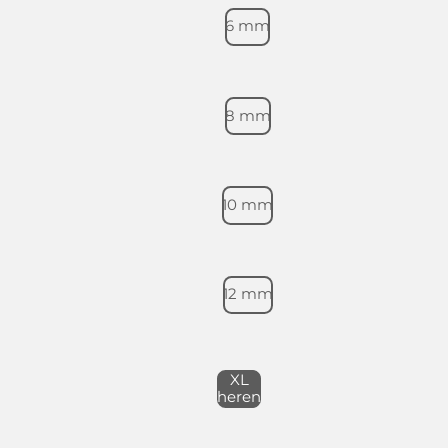
6 mm
8 mm
10 mm
12 mm
XL
heren