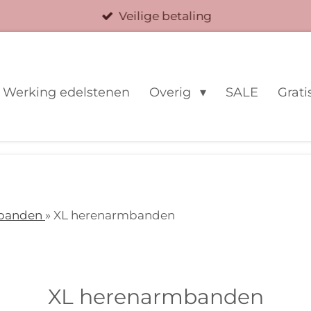
Veilige betaling
Werking edelstenen
Overig
SALE
Grati
banden
» XL herenarmbanden
XL herenarmbanden