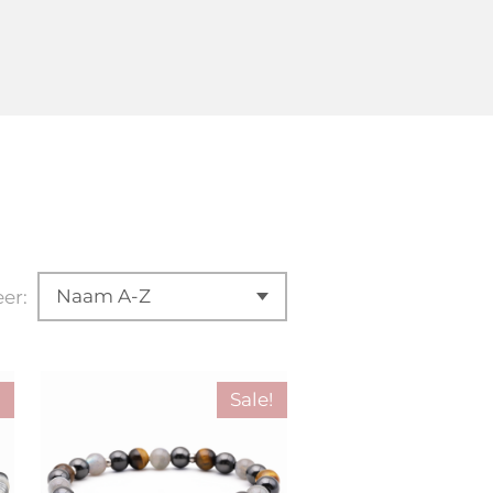
eer:
Sale!