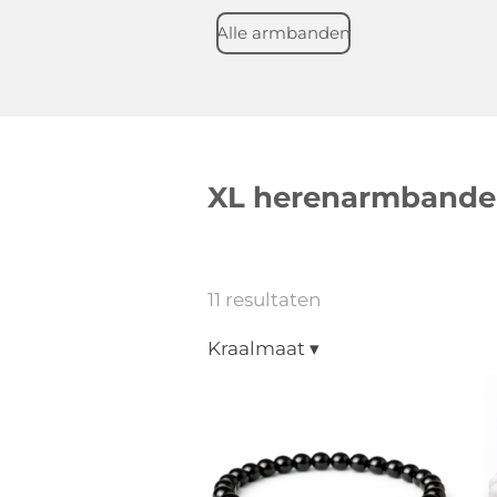
Alle armbanden
XL herenarmband
11 resultaten
Kraalmaat
▾