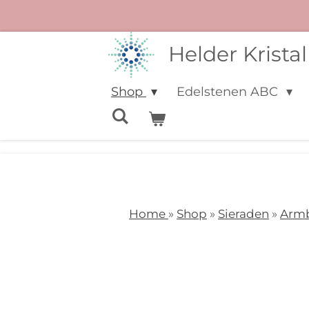
Ga
direct
Helder Kristal
naar
de
Shop
Edelstenen ABC
hoofdinhoud
Home
»
Shop
»
Sieraden
»
Arm