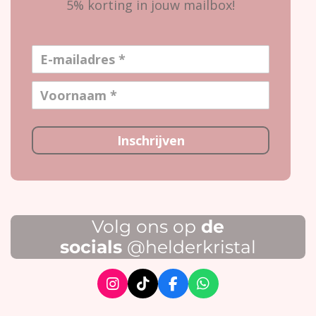
5% korting in jouw mailbox!
Inschrijven
Volg ons op
de
socials
@helderkristal
I
T
F
W
n
i
a
h
s
k
c
a