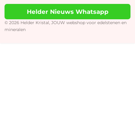
t
T
e
t
Helder Nieuws Whatsapp
a
o
b
s
g
k
o
A
r
o
p
© 2026 Helder Kristal, JOUW webshop voor edelstenen en
a
k
p
mineralen
m