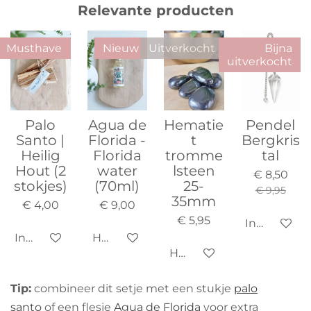
Relevante producten
Musthave
Nieuw
Uitverkocht
Bijna
uitverkocht
Palo
Agua de
Hematie
Pendel
Santo |
Florida -
t
Bergkris
Heilig
Florida
tromme
tal
Hout (2
water
lsteen
€ 8,50
stokjes)
(70ml)
25-
€ 9,95
35mm
€ 4,00
€ 9,00
€ 5,95
In winkelw
In winkelwagen
Houd mij op de hoogte
Houd mij op de hoogte
Tip:
combineer dit setje met een stukje
palo
santo
of een flesje
Agua de Florida
voor extra