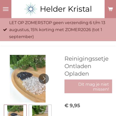
Ga
Helder Kristal
direct
naar
LET OP ZOMERSTOP geen verzending 6 t/m 13
de
augustus, 15% korting met ZOMER2026 (tot 1
hoofdinhoud
september)
Reinigingssetje
Ontladen
Opladen
Dit mag je niet
missen!
€ 9,95