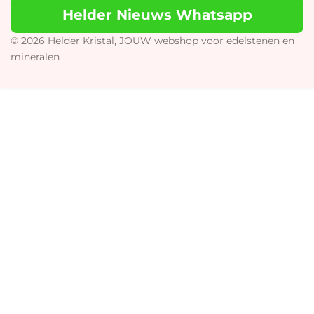
t
T
e
t
Helder Nieuws Whatsapp
a
o
b
s
g
k
o
A
r
o
p
© 2026 Helder Kristal, JOUW webshop voor edelstenen en
a
k
p
mineralen
m