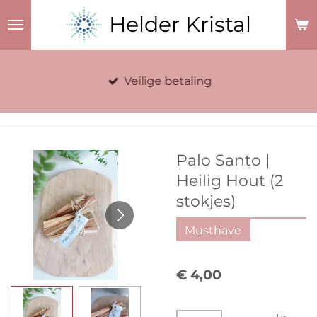
Ga
Helder Kristal
direct
naar
de
Veilige betaling
hoofdinhoud
Palo Santo |
Heilig Hout (2
stokjes)
Musthave
€ 4,00