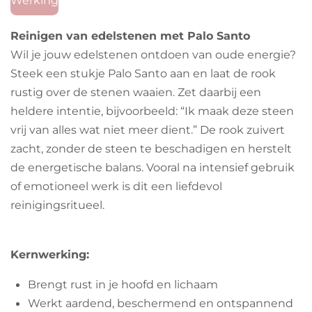
Werking
e
t
t
b
a
s
o
g
A
Reinigen van edelstenen met Palo Santo
o
r
p
Wil je jouw edelstenen ontdoen van oude energie?
k
a
p
m
Steek een stukje Palo Santo aan en laat de rook
rustig over de stenen waaien. Zet daarbij een
heldere intentie, bijvoorbeeld: “Ik maak deze steen
vrij van alles wat niet meer dient.” De rook zuivert
zacht, zonder de steen te beschadigen en herstelt
de energetische balans. Vooral na intensief gebruik
of emotioneel werk is dit een liefdevol
reinigingsritueel.
Kernwerking:
Brengt rust in je hoofd en lichaam
Werkt aardend, beschermend en ontspannend