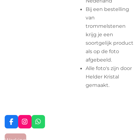
Nederland
Bij een bestelling
van
trommelstenen
krijg je een
soortgelijk product
als op de foto
afgebeeld.
Alle foto's zijn door
Helder Kristal
gemaakt.
F
I
W
a
n
h
c
s
a