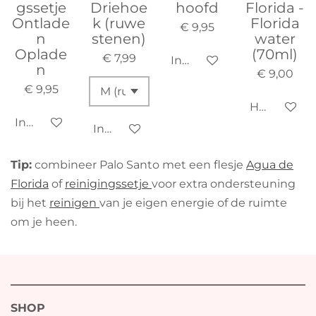
gssetje
Driehoe
hoofd
Florida -
Ontlade
k (ruwe
Florida
€ 9,95
n
stenen)
water
Oplade
(70ml)
€ 7,99
In winkelwagen
n
€ 9,00
€ 9,95
Houd mij o
In winkelwagen
In winkelwagen
Tip:
combineer Palo Santo met een flesje
Agua de
Florida
of
reinigingssetje
voor extra ondersteuning
bij het
reinigen
van je eigen energie of de ruimte
om je heen.
SHOP