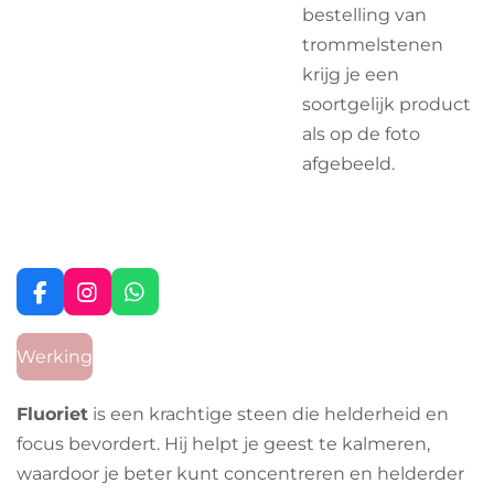
bestelling van
trommelstenen
krijg je een
soortgelijk product
als op de foto
afgebeeld.
F
I
W
a
n
h
c
s
a
Werking
e
t
t
b
a
s
o
g
A
Fluoriet
is een krachtige steen die helderheid en
o
r
p
focus bevordert. Hij helpt je geest te kalmeren,
k
a
p
m
waardoor je beter kunt concentreren en helderder