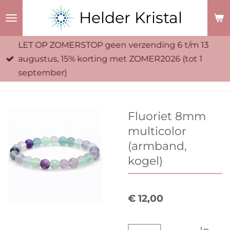
Ga
Helder Kristal
direct
naar
LET OP ZOMERSTOP geen verzending 6 t/m 13
de
augustus, 15% korting met ZOMER2026 (tot 1
hoofdinhoud
september)
Fluoriet 8mm
multicolor
(armband,
kogel)
€ 12,00