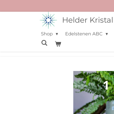
Ga
direct
Helder Kristal
naar
de
Shop
Edelstenen ABC
hoofdinhoud