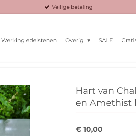
Veilige betaling
Werking edelstenen
Overig
SALE
Grati
Hart van Cha
en Amethist k
€ 10,00