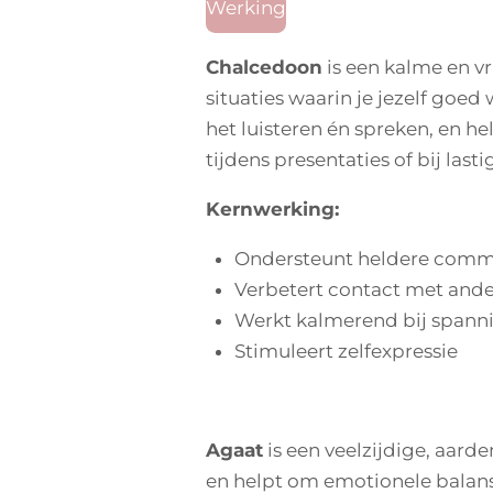
Werking
e
t
t
b
a
s
o
g
A
Chalcedoon
is een kalme en v
o
r
p
situaties waarin je jezelf goe
k
a
p
m
het luisteren én spreken, en h
tijdens presentaties of bij last
Kernwerking:
Ondersteunt heldere comm
Verbetert contact met and
Werkt kalmerend bij spann
Stimuleert zelfexpressie
Agaat
is een veelzijdige, aarde
en helpt om emotionele balans 