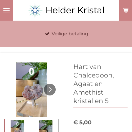
Ga
Helder Kristal
direct
naar
de
Veilige betaling
hoofdinhoud
Hart van
Chalcedoon,
Agaat en
Amethist
kristallen 5
€ 5,00