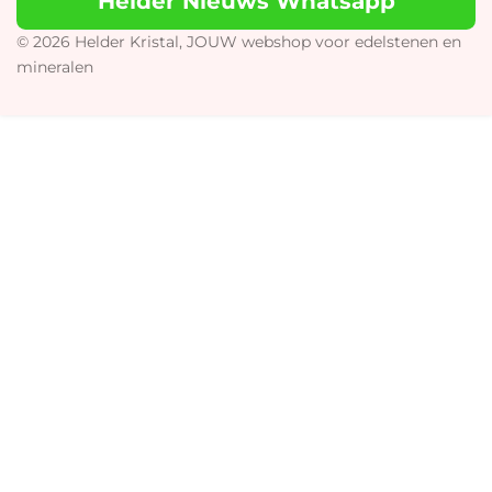
Helder Nieuws Whatsapp
g
k
o
A
r
o
p
© 2026 Helder Kristal, JOUW webshop voor edelstenen en
a
k
p
mineralen
m