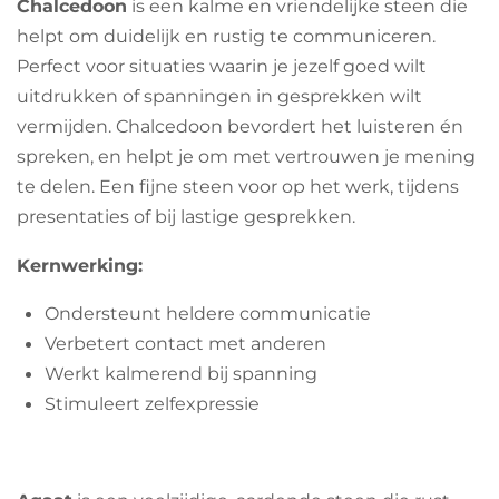
Chalcedoon
is een kalme en vriendelijke steen die
o
r
p
helpt om duidelijk en rustig te communiceren.
k
a
p
m
Perfect voor situaties waarin je jezelf goed wilt
uitdrukken of spanningen in gesprekken wilt
vermijden. Chalcedoon bevordert het luisteren én
spreken, en helpt je om met vertrouwen je mening
te delen. Een fijne steen voor op het werk, tijdens
presentaties of bij lastige gesprekken.
Kernwerking:
Ondersteunt heldere communicatie
Verbetert contact met anderen
Werkt kalmerend bij spanning
Stimuleert zelfexpressie