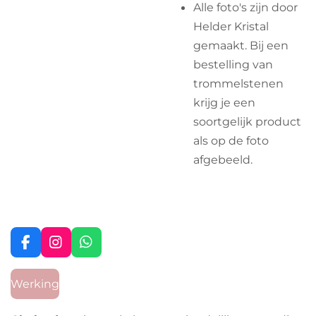
Alle foto's zijn door
Helder Kristal
gemaakt. Bij een
bestelling van
trommelstenen
krijg je een
soortgelijk product
als op de foto
afgebeeld.
F
I
W
a
n
h
c
s
a
Werking
e
t
t
b
a
s
o
g
A