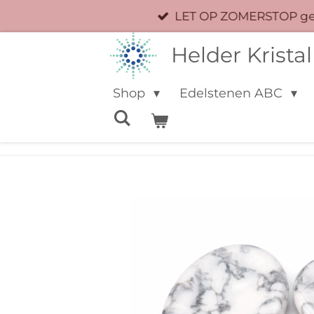
LET OP ZOMERSTOP geen
Ga
direct
Helder Kristal
naar
de
Shop
Edelstenen ABC
hoofdinhoud