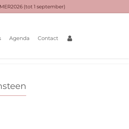
MER2026 (tot 1 september)
s
Agenda
Contact
msteen