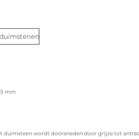
e duimstenen
45 mm
t duimsteen wordt doorsneden door grijze tot antrac