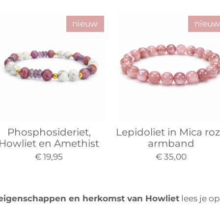
nieuw
nieuw
Phosphosideriet,
Lepidoliet in Mica ro
Howliet en Amethist
armband
€ 19,95
€ 35,00
 eigenschappen en herkomst van Howliet
lees je o