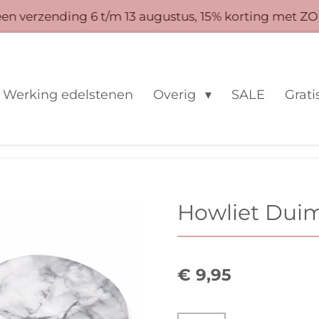
 verzending 6 t/m 13 augustus, 15% korting met ZO
Werking edelstenen
Overig
SALE
Grati
Howliet Dui
€ 9,95