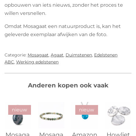
opbouwen van iets nieuws, zonder het proces te
willen versnellen.
Omdat Mosagaat een natuurproduct is, kan het
geleverde exemplaar afwijken van de foto.
Categorie:
Mosagaat
,
Agaat
,
Duimstenen
,
Edelstenen
ABC
,
Werking edelstenen
Anderen kopen ook vaak
nieuw
nieuw
Mosaga
Mosaga
Amazon
Howliet