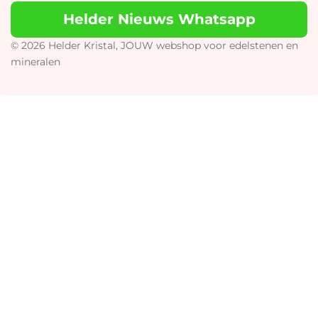
t
T
e
t
Helder Nieuws Whatsapp
a
o
b
s
g
k
o
A
r
o
p
© 2026 Helder Kristal, JOUW webshop voor edelstenen en
a
k
p
mineralen
m