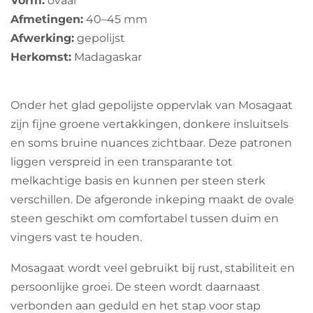
e
Afmetingen:
40–45 mm
r
Afwerking:
gepolijst
r
Herkomst:
Madagaskar
e
n
Onder het glad gepolijste oppervlak van Mosagaat
zijn fijne groene vertakkingen, donkere insluitsels
en soms bruine nuances zichtbaar. Deze patronen
liggen verspreid in een transparante tot
melkachtige basis en kunnen per steen sterk
verschillen. De afgeronde inkeping maakt de ovale
steen geschikt om comfortabel tussen duim en
vingers vast te houden.
Mosagaat wordt veel gebruikt bij rust, stabiliteit en
persoonlijke groei. De steen wordt daarnaast
verbonden aan geduld en het stap voor stap