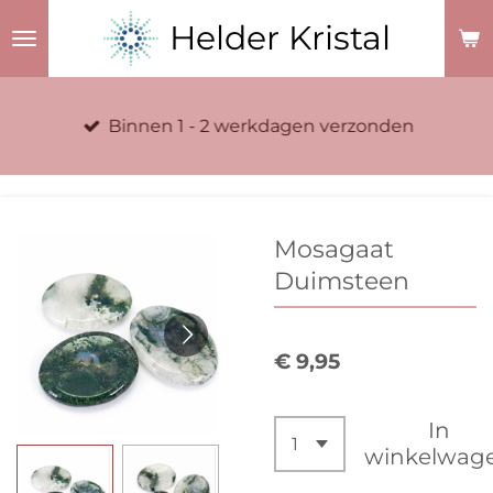
Ga
Helder Kristal
direct
naar
de
Binnen 1 - 2 werkdagen verzonden
hoofdinhoud
Mosagaat
Duimsteen
€ 9,95
In
winkelwag