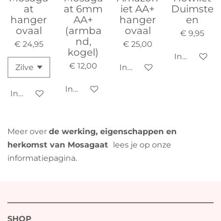
at
at 6mm
iet AA+
Duimste
hanger
AA+
hanger
en
ovaal
(armba
ovaal
€ 9,95
nd,
€ 24,95
€ 25,00
kogel)
In winkelw
€ 12,00
In winkelwagen
In winkelwagen
In winkelwagen
Meer over
de werking, eigenschappen en
herkomst van Mosagaat
lees je op onze
informatiepagina.
SHOP