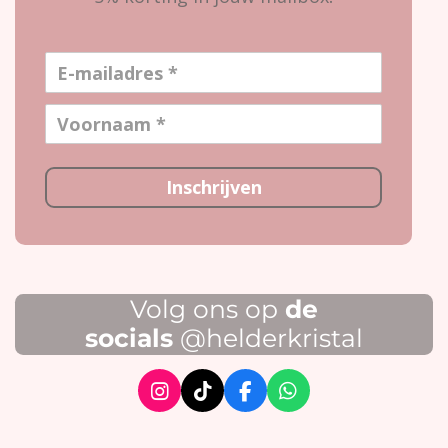
Inschrijven
Volg ons op
de
socials
@helderkristal
I
T
F
W
n
i
a
h
s
k
c
a