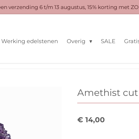
 verzending 6 t/m 13 augustus, 15% korting met ZO
Werking edelstenen
Overig
SALE
Grati
Amethist cut
€ 14,00