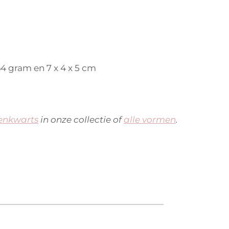
164 gram en 7 x 4 x 5 cm
zenkwarts
in onze collectie
of
alle vormen
.