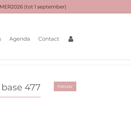
MER2026 (tot 1 september)
s
Agenda
Contact
 base 477
nieuw