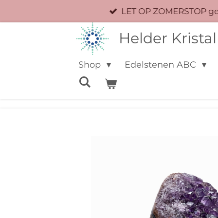
LET OP ZOMERSTOP geen
Ga
direct
Helder Kristal
naar
de
Shop
Edelstenen ABC
hoofdinhoud