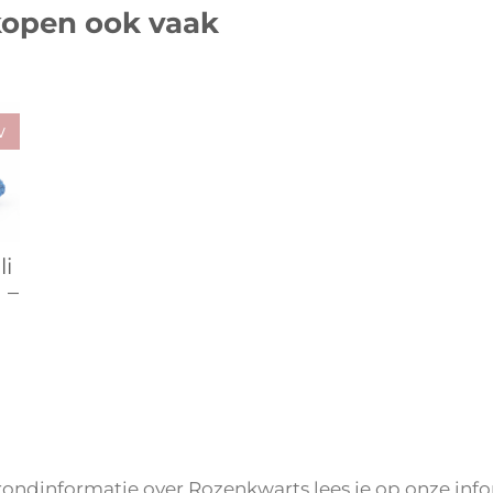
open ook vaak
w
li
 –
rondinformatie over Rozenkwarts
lees je op onze inf