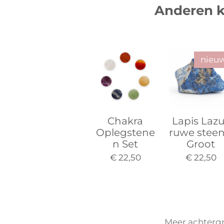
Anderen k
nieu
Chakra
Lapis Lazu
Oplegstene
ruwe steen
n Set
Groot
€ 22,50
€ 22,50
Meer
achterg