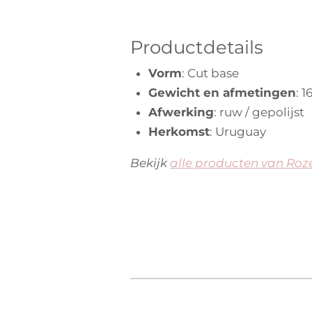
e
e
e
e
0
n
n
n
n
s
t
Productdetails
e
Vorm
: Cut base
r
Gewicht en afmetingen
: 
r
Afwerking
: ruw / gepolijst
e
Herkomst
: Uruguay
n
Bekijk
alle producten van Ro