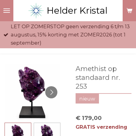
Ga
Helder Kristal
direct
naar
LET OP ZOMERSTOP geen verzending 6 t/m 13
de
augustus, 15% korting met ZOMER2026 (tot 1
hoofdinhoud
september)
Amethist op
standaard nr.
253
nieuw
€ 179,00
GRATIS verzending