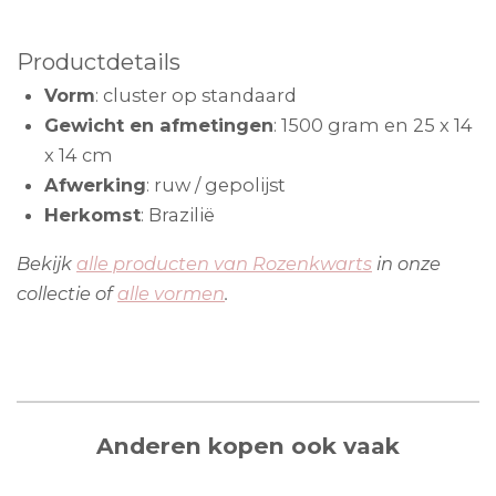
r
r
r
r
:
e
e
e
e
0
Productdetails
s
n
n
n
n
Vorm
: cluster op standaard
t
Gewicht en afmetingen
: 1500 gram en 25 x 14
e
x 14 cm
r
Afwerking
: ruw / gepolijst
r
Herkomst
: Brazilië
e
n
Bekijk
alle producten van Rozenkwarts
in onze
collectie
of
alle vormen
.
Anderen kopen ook vaak