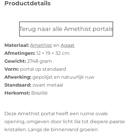
m
i
Productdetails
e
e
e
e
e
e
n
n
r
r
r
r
r
g
r
r
r
r
:
Terug naar alle Amethist portals
e
e
e
e
5
s
n
n
n
n
Materiaal:
Amethist
en
Agaat
t
Afmetingen:
12 × 19 × 32 cm
e
Gewicht:
2748 gram
r
Vorm:
portal op standaard
r
Afwerking:
gepolijst en natuurlijk ruw
e
Standaard:
zwart metaal
n
Herkomst:
Brazilië
Deze Amethist portal heeft een ruime ovale
opening, omgeven door licht lila tot diepere paarse
kristallen. Langs de binnenrand groeien