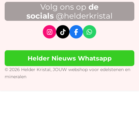
Volg ons op
de
socials
@helderkristal
I
T
F
W
n
i
a
h
s
k
c
a
t
T
e
t
Helder Nieuws Whatsapp
a
o
b
s
g
k
o
A
r
o
p
© 2026 Helder Kristal, JOUW webshop voor edelstenen en
a
k
p
mineralen
m