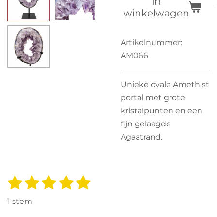
In
winkelwagen
Artikelnummer:
AM066
Unieke ovale Amethist
portal met grote
kristalpunten en een
fijn gelaagde
Agaatrand.
1
2
3
4
5
S
R
t
s
s
s
s
s
a
e
1 stem
t
t
t
t
t
t
m