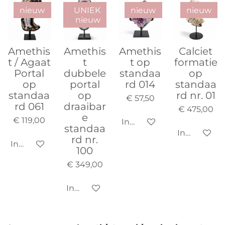
nieuw
UNIEK
nieuw
nieuw
nieuw
Amethis
Amethis
Amethis
Calciet
t / Agaat
t
t op
formatie
Portal
dubbele
standaa
op
op
portal
rd 014
standaa
standaa
op
rd nr. 01
€ 57,50
rd 061
draaibar
€ 475,00
e
€ 119,00
In winkelwagen
standaa
In winkelw
rd nr.
In winkelwagen
100
€ 349,00
In winkelwagen