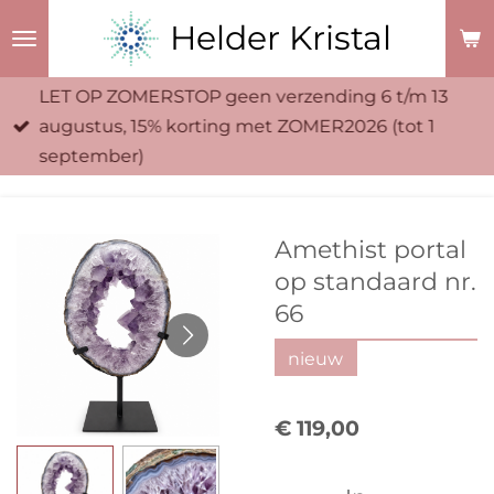
Ga
Helder Kristal
direct
naar
LET OP ZOMERSTOP geen verzending 6 t/m 13
de
augustus, 15% korting met ZOMER2026 (tot 1
hoofdinhoud
september)
Amethist portal
op standaard nr.
66
nieuw
€ 119,00